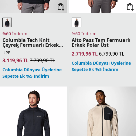
%60 İndirim
%60 İndirim
Jasper Ridge Pebbled Tam
Fast Trek Overlay
Fermuarlı Erkek Polar
Kapüşonlu Tam
Üst
Fermuarlı Erkek Polar
3.799,96
TL
9.499,90
TL
3.359,96
TL
8.399,90
TL
Üst
Columbia Dünyası Üyelerine
Columbia Dünyası Üyelerine