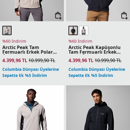
Sepette Ek %5 İndirim
%60 İndirim
%60 İndirim
Sweater Weather Tam
Triple Canyon Grid Fz II
Fermuarlı Erkek Polar
Erkek Polar Üst
Üst
4.399,96
TL
10.999,90
TL
4.399,96
TL
10.999,90
TL
Columbia Dünyası Üyelerine
Columbia Dünyası Üyelerine