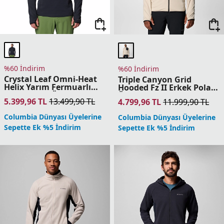
Sepette Ek %5 İndirim
Sepette Ek %5 İndirim
%60 İndirim
%60 İndirim
Sweater Weather Printed
Basin Butte Tam
Yarım Fermuarlı II Erkek
Fermuarlı II Erkek Polar
Polar Üst
Üst
3.999,96
TL
9.999,90
TL
3.519,96
TL
8.799,90
TL
Columbia Dünyası Üyelerine
Columbia Dünyası Üyelerine
Sepette Ek %5 İndirim