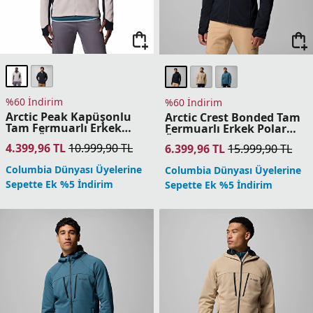
Sepette Ek %5 İndirim
Sepette Ek %5 İndirim
%60 İndirim
%60 İndirim
Alto Pass Tam Fermuarlı
Columbia Tech Knit
Erkek Polar Üst
Çeyrek Fermuarlı Erkek
Polar Üst
UPF
2.719,96
TL
6.799,90
TL
3.119,96
TL
7.799,90
TL
Columbia Dünyası Üyelerine