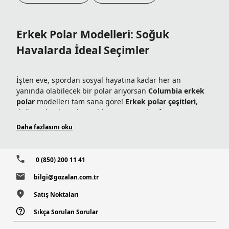
6.399,96
TL
15.999,90
TL
6.399,96
TL
15.999,90
TL
Columbia Dünyası Üyelerine
Columbia Dünyası Üyelerine
Sepette Ek %5 İndirim
Sepette Ek %5 İndirim
%60 İndirim
%60 İndirim
Triple Canyon Grid Fz II
Granite Point Convertible
Erkek Polar Üst
Erkek Polar Üst