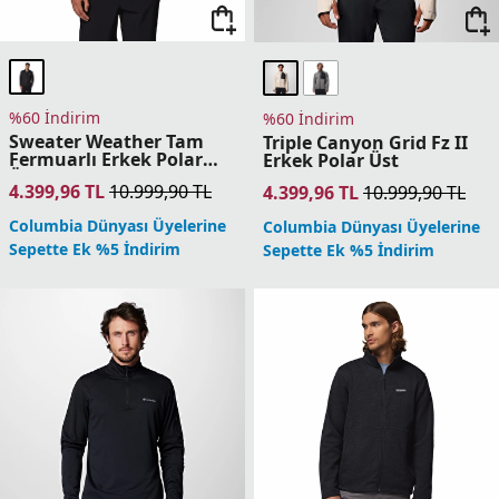
Seçili Ürünlerde Net %50 İndirim Fırsatı!
Anasayfa
•
Erkek
•
Tekstil
•
Polar Üst
Erkek Polar
Columbia erkek polar üstleri; serin ve soğuk havalarda sıcaklık,
hafiflik v...
Daha fazla göster
T-Shirt
Gömlek
Teknik Üst
Polo T-Shirt
Mont
Filtreler
(1)
Sırala