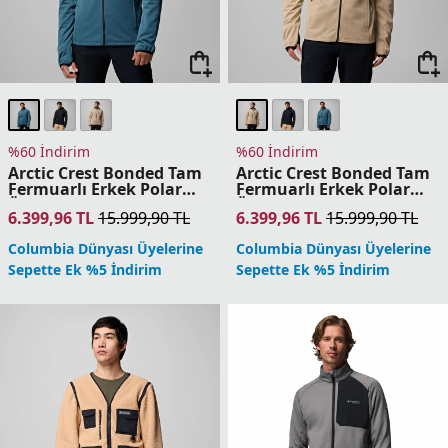
Sepette Ek %5 İndirim
Columbia Dünyası Üyelerine
Sepette Ek %5 İndirim
%60 İndirim
%60 İndirim
Crystal Leaf Omni-Heat
Triple Canyon Grid
Helix Yarım Fermuarlı
Hooded Fz II Erkek Polar
Erkek Polar Üst
Üst
5.399,96
TL
13.499,90
TL
4.799,96
TL
11.999,90
TL