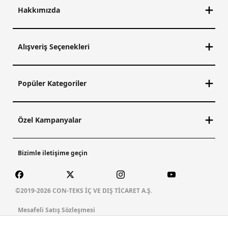
4.399,96
TL
10.999,90
TL
5.799,96
TL
14.499,90
TL
Columbia Dünyası Üyelerine
Columbia Dünyası Üyelerine
Sepette Ek %5 İndirim
Sepette Ek %5 İndirim
%60 İndirim
%60 İndirim
Sweater Weather Printed
Fast Trek Overlay Tam
Yarım Fermuarlı II Erkek
Fermuarlı Erkek Polar