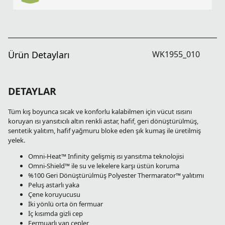
Ürün Detayları
WK1955_010
DETAYLAR
Tüm kış boyunca sıcak ve konforlu kalabilmen için vücut ısısını
koruyan ısı yansıtıcılı altın renkli astar, hafif, geri dönüştürülmüş,
sentetik yalıtım, hafif yağmuru bloke eden şık kumaş ile üretilmiş
yelek.
Omni-Heat™ Infinity gelişmiş ısı yansıtma teknolojisi
Omni-Shield™ ile su ve lekelere karşı üstün koruma
%100 Geri Dönüştürülmüş Polyester Thermarator™ yalıtımı
Peluş astarlı yaka
Çene koruyucusu
İki yönlü orta ön fermuar
İç kısımda gizli cep
Fermuarlı yan cepler