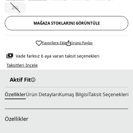
2XL
MAĞAZA STOKLARINI GÖRÜNTÜLE
Favorilere Ekle
Ürünü Paylaş
Vade farksız 6 aya varan taksit seçenekleri
Taksitleri İncele
Aktif Fit
Özellikler
Ürün Detayları
Kumaş Bilgisi
Taksit Seçenekleri
T
Özellikler