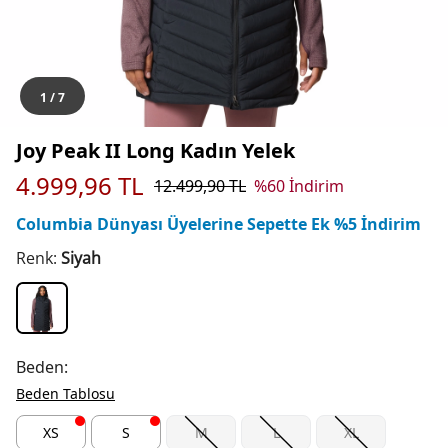
1
/
7
Joy Peak II Long Kadın Yelek
4.999,96
TL
12.499,90
TL
%
60
İndirim
Columbia Dünyası Üyelerine Sepette Ek %5 İndirim
Renk:
Siyah
Beden:
Beden Tablosu
XS
S
M
L
XL