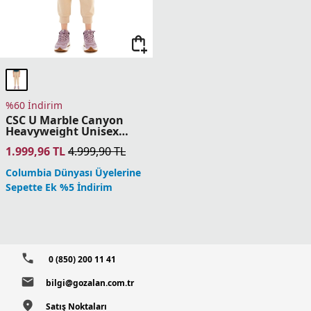
%60 İndirim
CSC U Marble Canyon
Heavyweight Unisex
Pantolon
1.999,96
TL
4.999,90
TL
Columbia Dünyası Üyelerine
Sepette Ek %5 İndirim
0 (850) 200 11 41
bilgi@gozalan.com.tr
Satış Noktaları