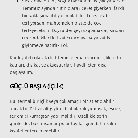
Sıcak havada mı, soğuk havada mı kayak yaparsın?
Temmuz ayında rutin olarak ceket giyerken, farklı
bir yaklaşıma ihtiyacın olabilir. Telesijeyde
terliyorsan, muhtemelen pistte de çok
terleyeceksin. Doğru dengeyi sağlamak açısından
üzerindekileri kat kat çıkarmaya veya kat kat
giyinmeye hazırlıklı ol.
Kar kıyafeti olarak dört temel eleman vardır: içlik, orta
kat(lar), dış kat ve aksesuarlar. Haydi içten dışa
başlayalım.
GÜÇLÜ BAŞLA (İÇLİK)
Bu, termal bir içlik veya çok amaçlı bir atlet olabilir,
ancak bu üst ve alt giyim ideal olarak yumuşak, esnek,
ter emici kumaştan yapılmalıdır. Özellikle serin
günlerde, bazı insanlar polar taytlar gibi daha kalın
kıyafetler tercih edebilir.