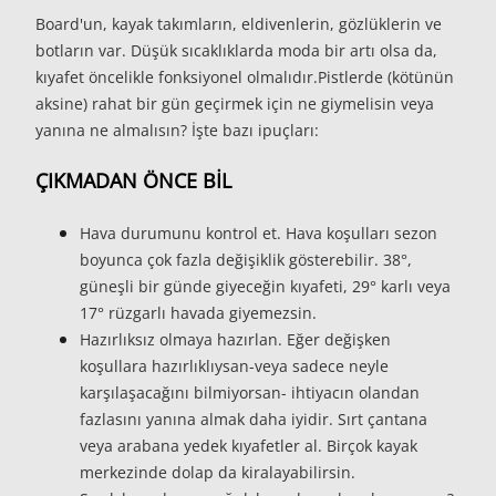
Board'un, kayak takımların, eldivenlerin, gözlüklerin ve
botların var. Düşük sıcaklıklarda moda bir artı olsa da,
kıyafet öncelikle fonksiyonel olmalıdır.Pistlerde (kötünün
aksine) rahat bir gün geçirmek için ne giymelisin veya
yanına ne almalısın? İşte bazı ipuçları:
ÇIKMADAN ÖNCE BİL
Hava durumunu kontrol et.
Hava koşulları sezon
boyunca çok fazla değişiklik gösterebilir. 38°,
güneşli bir günde giyeceğin kıyafeti, 29° karlı veya
17° rüzgarlı havada giyemezsin.
Hazırlıksız olmaya hazırlan.
Eğer değişken
koşullara hazırlıklıysan-veya sadece neyle
karşılaşacağını bilmiyorsan- ihtiyacın olandan
fazlasını yanına almak daha iyidir. Sırt çantana
veya arabana yedek kıyafetler al. Birçok kayak
merkezinde dolap da kiralayabilirsin.