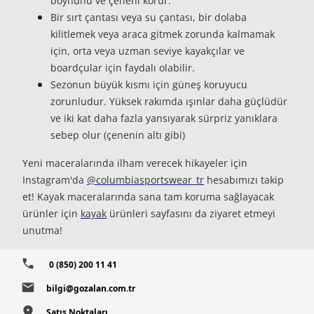
boynunu ve çeneni korur.
Bir sırt çantası veya su çantası,
bir dolaba
kilitlemek veya araca gitmek zorunda kalmamak
için, orta veya uzman seviye kayakçılar ve
boardçular için faydalı olabilir.
Sezonun büyük kısmı için
güneş koruyucu
zorunludur. Yüksek rakımda ışınlar daha güçlüdür
ve iki kat daha fazla yansıyarak sürpriz yanıklara
sebep olur (çenenin altı gibi)
Yeni maceralarında ilham verecek hikayeler için
Instagram'da
@columbiasportswear_tr
hesabımızı takip
et! Kayak maceralarında sana tam koruma sağlayacak
ürünler için
kayak
ürünleri sayfasını da ziyaret etmeyi
unutma!
0 (850) 200 11 41
bilgi@gozalan.com.tr
Satış Noktaları