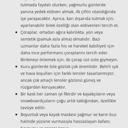
tutmada faydalı olurken, yağmurlu günlerde
yanına yedek eldiven almak, ilk çiftin ıslandığında
işe yarayacaktır. Ayrıca, karı dışarıda tutmak için,
ayarlanabilir bilek özelliği olan eldivenleri tercih et.
Çoraplar,
ortadan ağıra kalınlıkta, yün veya
sentetik (pamuk asla alma) olmalıdır. Bazı
uzmanlar daha fazla his ve hareket kabiliyeti için
daha ince performans çoraplarını tercih eder.
Birikmeyi önlemek için, iki çorap üst üste giymeyin.
Kuru günlerde bile
gözlük
çok önemlidir. Belirli ışık
ve hava koşulları için farklı lensler tasarlanmıştır,
ancak çok amaçlı lensler gözünü güneş ve
rüzgardan koruyacaktır.
Bir kask
her zaman iyi fikirdir ve kayakçıların veya
snowboardçuların çoğu artık taktığından, özellikle
tavsiye edilir.
Boyunluk veya kayak maskesi
yağmur ve karın buz
halinde yüzüne vurmasıyla hassaslaşan kafanı,