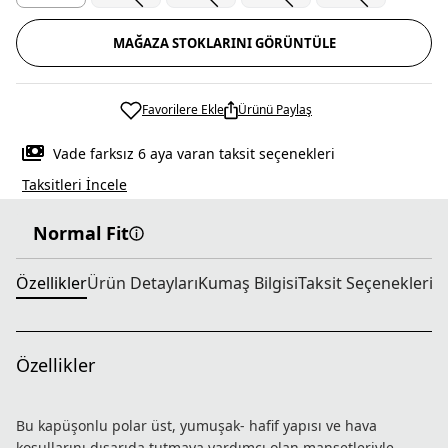
MAĞAZA STOKLARINI GÖRÜNTÜLE
Favorilere Ekle
Ürünü Paylaş
Vade farksız 6 aya varan taksit seçenekleri
Taksitleri İncele
Normal Fit
Özellikler
Ürün Detayları
Kumaş Bilgisi
Taksit Seçenekleri
T
Özellikler
Bu kapüşonlu polar üst, yumuşak- hafif yapısı ve hava
koşullarını dışarıda tutmaya yardımcı olan manşetleriyle