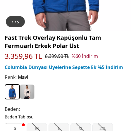
1
/
5
Fast Trek Overlay Kapüşonlu Tam
Fermuarlı Erkek Polar Üst
3.359,96
TL
8.399,90
TL
%
60
İndirim
Columbia Dünyası Üyelerine Sepette Ek %5 İndirim
Renk:
Mavi
Beden:
Beden Tablosu
S
M
L
XL
2XL