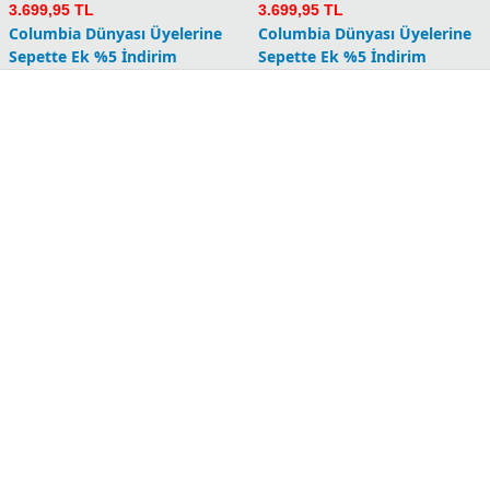
3.699,95 TL
3.699,95 TL
Columbia Dünyası Üyelerine
Columbia Dünyası Üyelerine
Sepette Ek %5 İndirim
Sepette Ek %5 İndirim
Essential Hike Ay Erkek
Essential Hike Ay Erkek
Pantolon
Pantolon
10.499,90
TL
10.499,90
TL