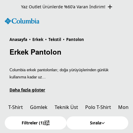
Yaz Outlet Ürünlerde %60'a Varan İndirim!
Anasayfa
•
Erkek
•
Tekstil
•
Pantolon
Erkek Pantolon
Columbia erkek pantolonları; doğa yürüyüşlerinden günlük
kullanıma kadar uz...
Daha fazla göster
T-Shirt
Gömlek
Teknik Üst
Polo T-Shirt
Mont
Filtreler
(1)
Sırala