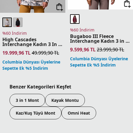
%60 İndirim
%60 İndirim
Bugaboo III Fleece
High Cascades
Interchange Kadın 3 in 1
Interchange Kadın 3 In 1
Mont
Mont
9.599,96
TL
23.999,90
TL
19.999,96
TL
49.999,90
TL
Columbia Dünyası Üyelerine
Columbia Dünyası Üyelerine
Sepette Ek %5 İndirim
Sepette Ek %5 İndirim
Benzer Kategorileri Keşfet
3 in 1 Mont
Kayak Montu
Kaz/Kuş Tüyü Mont
Omni Heat