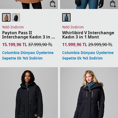
%60 İndirim
%60 İndirim
Payton Pass II
Whirlibird V Interchange
Interchange Kadın 3 in 1
Kadın 3 in 1 Mont
Mont
15.199,96
TL
37.999,90
TL
11.999,96
TL
29.999,90
TL
Columbia Dünyası Üyelerine
Columbia Dünyası Üyelerine
Sepette Ek %5 İndirim
Sepette Ek %5 İndirim