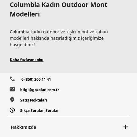
Columbia Kadın Outdoor Mont
Modelleri
Columbia kadın outdoor ve kışlık mont ve kaban
modelleri hakkında hazırladığımız içeriğimize
hoşgeldiniz!
Columbia Sportswear, 80 yılı aşkın bir süredir son
Daha fazlasını oku
teknoloji ile yenilikçi giysiler üretme konusunda tutkulu
bir markadır. Dünyaca ünlü şirket; gelişmiş teknolojiye
sahip yüksek kaliteli ürünler sunar. Ayrıca kadınlar için
0 (850) 200 11 41
geniş bir spor giyim yelpazesine sahiptir.
bilgi@gozalan.com.tr
Columbia mont erkek, kadın ve çocuk kullanıcılar için
Satış Noktaları
özel olarak üretilir.
Sıkça Sorulan Sorular
Mevsim koşulları ne olursa olsun, Columbia’da uygun
Hakkımızda
ceket modeli
bulunur. Kışın en sert günlerinde
Columbia kışlık kadın mont modelleri, optimum koruma