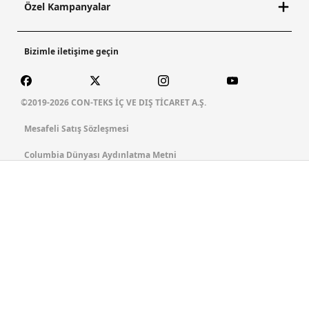
Özel Kampanyalar
Bizimle iletişime geçin
©2019-2026 CON-TEKS İÇ VE DIŞ TİCARET A.Ş.
Mesafeli Satış Sözleşmesi
Columbia Dünyası Aydınlatma Metni
İnternet Sitesi/Uygulama Aydınlatma Metni
Çerez Politikası
Columbia Dünyası Üyelik Sözleşmesi