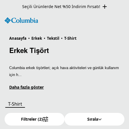
Seçili Ürünlerde Net %50 İndirim Fırsatı!
Anasayfa
•
Erkek
•
Tekstil
•
T-Shirt
Erkek Tişört
Columbia erkek tişörtleri; açık hava aktiviteleri ve günlük kullanım
için h...
Daha fazla göster
T-Shirt
Filtreler
(2)
Sırala