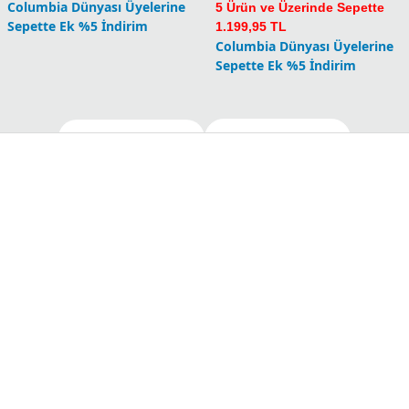
Columbia Dünyası Üyelerine
5 Ürün ve Üzerinde Sepette
Sepette Ek %5 İndirim
1.199,95 TL
Columbia Dünyası Üyelerine
Sepette Ek %5 İndirim
Daha Fazla Göster (24)
Tümünü Gör
(87)
Benzer Kategorileri Keşfet
Erkek Kısa Kollu T-shirt
Erkek Uzun Kollu T-shirt
Erkek Tekstil
Erkek Yeni Gelenler
Erkek Tişört Modelleri: Konfor ve