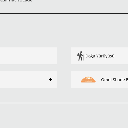
Doğa Yürüyüşü
+
Omni Shade 