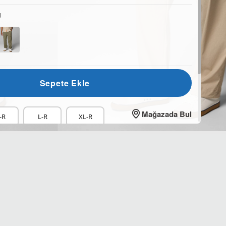
ü
Sepete Ekle
Mağazada Bul
-R
L-R
XL-R