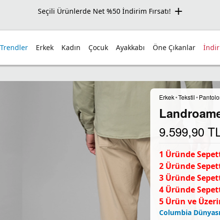
Seçili Ürünlerde Net %50 İndirim Fırsatı!
 Trendler
Erkek
Kadın
Çocuk
Ayakkabı
Öne Çıkanlar
İndi
Erkek
•
Tekstil
•
Pantolo
Landroame
9.599,90
T
1 Üründe Sepett
2 Üründe Sepett
3 Üründe Sepett
4 Üründe Sepett
5 Ürün ve Üzeri
Columbia Dünyası