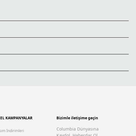
EL KAMPANYALAR
Bizimle iletişime geçin
Columbia Dünyasına
sım İndirimleri
Kaydol, Haberdar Ol