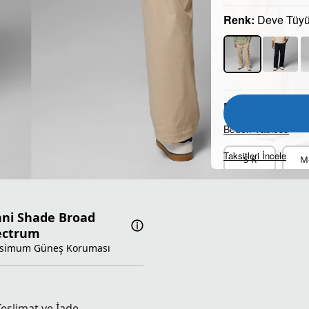
Renk:
Deve Tüy
Beden:
Beden Tablosu
Taksitleri İncele
S-R
M
ni Shade Broad
ectrum
simum Güneş Koruması
Teslimat ve İade