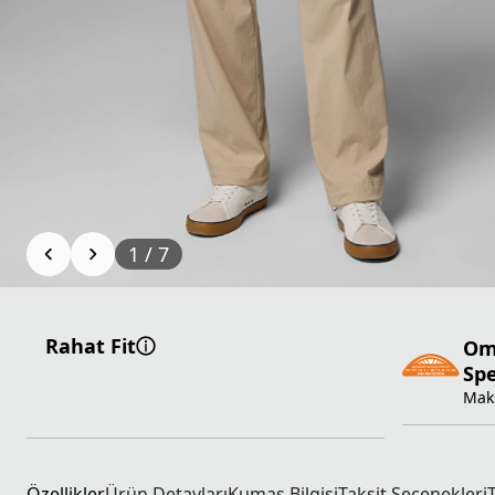
1
/
7
Rahat Fit
Om
Sp
Mak
Özellikler
Ürün Detayları
Kumaş Bilgisi
Taksit Seçenekleri