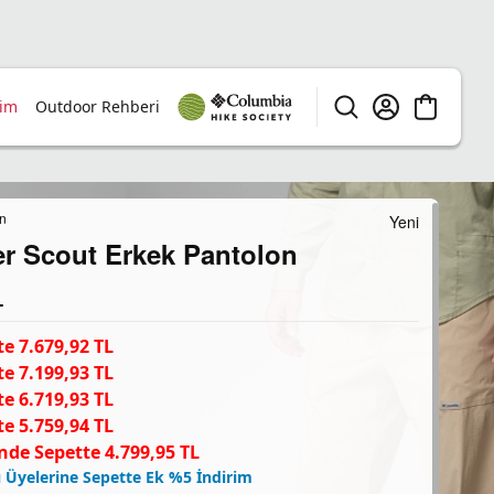
rim
Outdoor Rehberi
n
Yeni
r Scout Erkek Pantolon
L
e 7.679,92 TL
e 7.199,93 TL
e 6.719,93 TL
e 5.759,94 TL
nde Sepette 4.799,95 TL
 Üyelerine Sepette Ek %5 İndirim