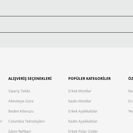
ALIŞVERİŞ SEÇENEKLERİ
POPÜLER KATEGORİLER
ÖZ
Sipariş Takibi
Erkek Montlar
Ka
Aktiviteye Göre
Kadın Montlar
En
Beden Kılavuzu
Erkek Ayakkabılar
Yen
er
Columbia Teknolojileri
Kadın Ayakkabılar
İşlem Rehberi
Erkek Polar Üstler