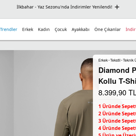
İlkbahar - Yaz Sezonu'nda İndirimler Yenilendi!
 Trendler
Erkek
Kadın
Çocuk
Ayakkabı
Öne Çıkanlar
İndi
Erkek
•
Tekstil
•
Teknik 
Diamond P
Kollu T-Shi
8.399,90
T
1 Üründe Sepett
2 Üründe Sepett
3 Üründe Sepett
4 Üründe Sepett
5 Ürün ve Üzeri