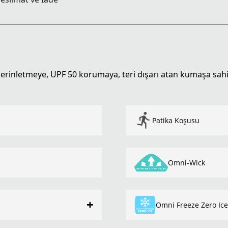
 serinletmeye, UPF 50 korumaya, teri dışarı atan kumaşa sahi
Patika Koşusu
Omni-Wick
+
Omni Freeze Zero Ice