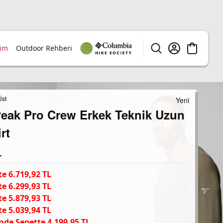
rim
Outdoor Rehberi
Üst
Yeni
eak Pro Crew Erkek Teknik Uzun
rt
L
e 6.719,92 TL
e 6.299,93 TL
e 5.879,93 TL
e 5.039,94 TL
nde Sepette 4.199,95 TL