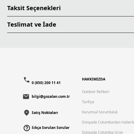
Taksit Seçenekleri
Teslimat ve İade
HAKKIMIZDA
0 (850) 200 11 41
Outdoor Rehberi
bilgi@gozalan.com.tr
Tarihçe
Kurumsal Sorumluluk
Satış Noktaları
Dünyada Columbia'dan Haberl
Sıkça Sorulan Sorular
Dünyada Columbia Ürün