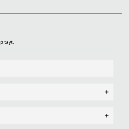
p tayt.
+
+