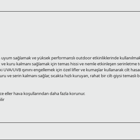
uyum sağlamak ve yüksek performanslı outdoor etkinliklerinde kullanılmak ü
ve kuru kalmanı sağlamak için temas hissi ve nemle etkinleşen serinletme tek
A/UVB ışınını engellemek için özel lifler ve kumaşlar kullanarak cilt hasar
e serin kalmanı sağlar, sıcakta hızlı kuruyan, rahat bir cilt-giysi temaslı b
ce eller hava koşullarından daha fazla korunur.
lir