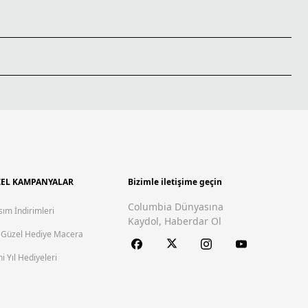
EL KAMPANYALAR
Bizimle iletişime geçin
Columbia Dünyasına
sım İndirimleri
Kaydol, Haberdar Ol
 Güzel Hediye Macera
i Yıl Hediyeleri