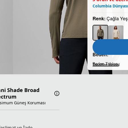
Columbia Dünyası
Renk:
Çağla Yeşi
Beden:
Beden Tablosu
Taksitleri İncele
S
ni Shade Broad
ectrum
simum Güneş Koruması
Teslimat ve İade