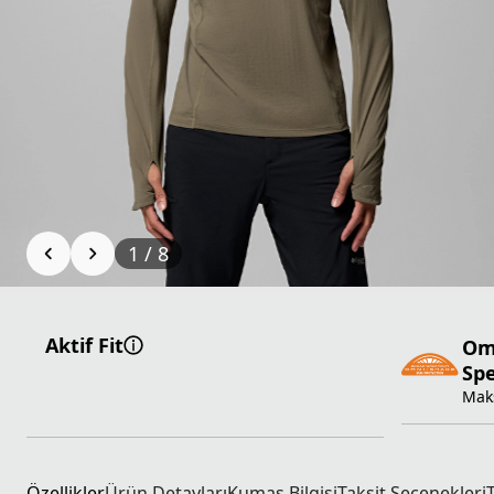
1
/
8
Aktif Fit
Om
Sp
Mak
Özellikler
Ürün Detayları
Kumaş Bilgisi
Taksit Seçenekleri