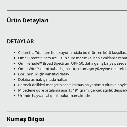
Ürün Detayları
DETAYLAR
Columbia Titanium Koleksiyonu ndaki bu ürün, en kötü koşullara 
Omni-Freeze™ Zero Ice, uzun süre maruz kalınan sıcaklarda rahat 
Omni-Shade™ Broad Spectrum UPF 50, daha geniş bir yelpazedeki UV
Omni-Wick™ nemi buharlaşması için kumaşın yüzeyine çekerek kuru v
Görünürlük için yansıtıcı detay
Dolaba asmak için askı halkası
Parmak delikleri manşetin sabit kalmasına yardımcı olur ve böyle
M bedene göre ortalama ağırlık: 191 gram, gerçek ağırlık değişebi
Üründe hayvansal içerik bulunmamaktadır.
Kumaş Bilgisi