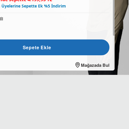
 Üyelerine Sepette Ek %5 İndirim
li
Sepete Ekle
Mağazada Bul
M
L
XL