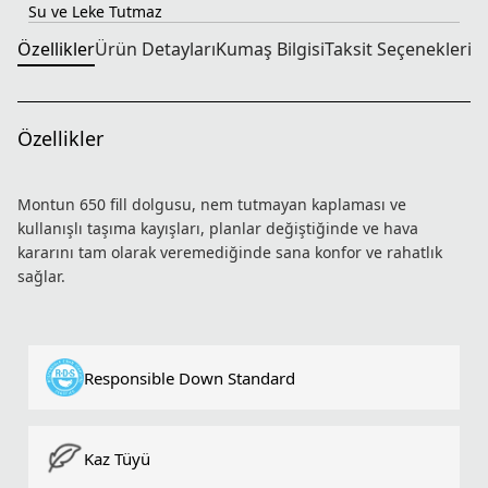
Su ve Leke Tutmaz
Özellikler
Ürün Detayları
Kumaş Bilgisi
Taksit Seçenekleri
T
Özellikler
Montun 650 fill dolgusu, nem tutmayan kaplaması ve
kullanışlı taşıma kayışları, planlar değiştiğinde ve hava
kararını tam olarak veremediğinde sana konfor ve rahatlık
sağlar.
Responsible Down Standard
Kaz Tüyü