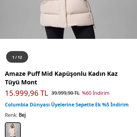
1
/
12
Amaze Puff Mid Kapüşonlu Kadın Kaz
Tüyü Mont
15.999,96
TL
39.999,90
TL
%
60
İndirim
Columbia Dünyası Üyelerine Sepette Ek %5 İndirim
Renk:
Bej