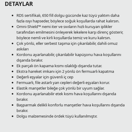
DETAYLAR
RDS sertifikalı, 650 fill dolgu gücünde kaz tüyü yalıtım daha
fazla ısıyı hapseder, böylece soğuk koşullarda rahat kalırsın.
Omni-Shield™ nemi iter ve sıvıların hızlı kuruyan iplikler
tarafından emilmesini önleyerek lekelere karşı direnç gösterir,
böylece nemli ve kirli koşullarda temiz ve kuru kalırsın.
Çok yönlü, eller serbest taşıma için çıkarılabilir, dahili omuz
askıları
Kordonu ayarlanabilir, çıkarılabilir kapüşonu hava koşullarını
dışarıda bırakır.
Ek parçalı ön kapama kısmı ıslaklığı dışarıda tutar.
Ekstra hareket imkanı için 2 yönlü ön fermuarlı kapatma
Değerli eşyalar için güvenli iç cep
Fermuarlı, file astarlı yan cepleri değerli eşyaları korur.
Elastik manşetler bileğe çok yönlü bir uyum sağlar.
Kordonu ayarlanabilir etek kısmı hava koşullarını dışarıda
bırakır.
Başparmak delikli konforlu manşetler hava koşullarını dışarıda
bırakır.
Dolgu malzemesinde ördek tüyü kullanılmıştır.