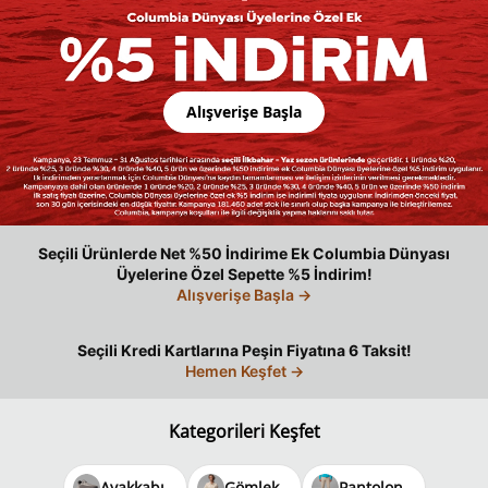
Alışverişe Başla
Seçili Ürünlerde Net %50 İndirime Ek Columbia Dünyası
Üyelerine Özel Sepette %5 İndirim!
Alışverişe Başla
→
Seçili Kredi Kartlarına Peşin Fiyatına 6 Taksit!
Hemen Keşfet
→
Kategorileri Keşfet
Ayakkabı
Gömlek
Pantolon