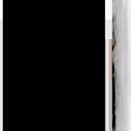
Sezonda Net %50 İndirim
Tümünü Gör