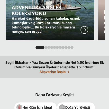
ADVENTURE ANGLER
B
KOLEKSİYONU
K
Hareket özgürlüğü sunan kalıplar, esnek
kumaşlar ve güneş koruması sunan
PFG
teknolojiler... Bu koleksiyonla macera
öz
nereye, sen oraya!
tas
Seçili İlkbahar - Yaz Sezon Ürünlerinde Net %50 İndirime Ek
Columbia Dünyası Üyelerine Sepette %5 İndirim!
Alışverişe Başla
→
Daha Fazlasını Keşfet
Her Gün İçin İdeal
Doğa Yürüyüşü